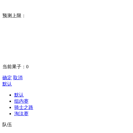
预测上限：
当前果子：
0
确定
取消
默认
默认
组内赛
骑士之路
淘汰赛
队伍