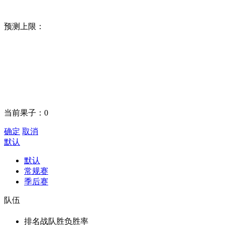
预测上限：
当前果子：
0
确定
取消
默认
默认
常规赛
季后赛
队伍
排名
战队
胜负
胜率