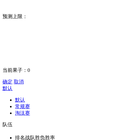
预测上限：
当前果子：
0
确定
取消
默认
默认
常规赛
淘汰赛
队伍
排名
战队
胜负
胜率