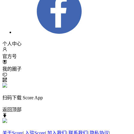
个人中心
官方号
我的圈子
扫码下载 Score App
返回顶部
关于Score
|
入驻Score
|
加入我们
|
联系我们
|
隐私协议
|