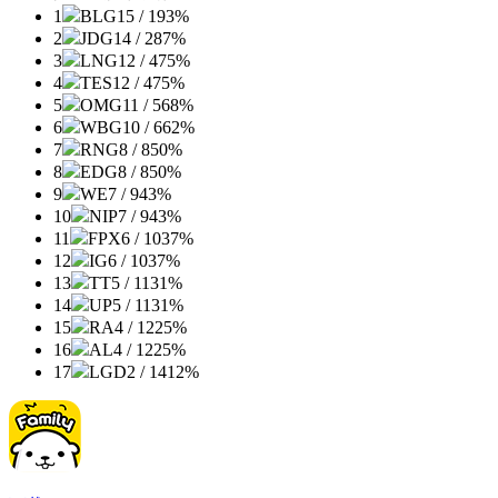
1
BLG
15 / 1
93%
2
JDG
14 / 2
87%
3
LNG
12 / 4
75%
4
TES
12 / 4
75%
5
OMG
11 / 5
68%
6
WBG
10 / 6
62%
7
RNG
8 / 8
50%
8
EDG
8 / 8
50%
9
WE
7 / 9
43%
10
NIP
7 / 9
43%
11
FPX
6 / 10
37%
12
IG
6 / 10
37%
13
TT
5 / 11
31%
14
UP
5 / 11
31%
15
RA
4 / 12
25%
16
AL
4 / 12
25%
17
LGD
2 / 14
12%