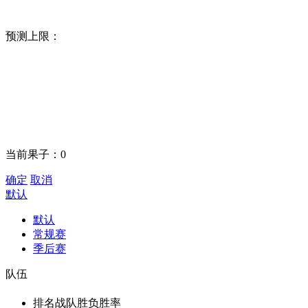
预测上限：
当前果子：
0
确定
取消
默认
默认
常规赛
季后赛
队伍
排名
战队
胜负
胜率