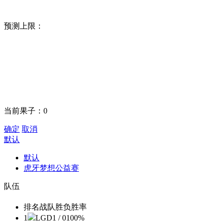
预测上限：
当前果子：
0
确定
取消
默认
默认
虎牙梦想公益赛
队伍
排名
战队
胜负
胜率
1
LGD
1 / 0
100%