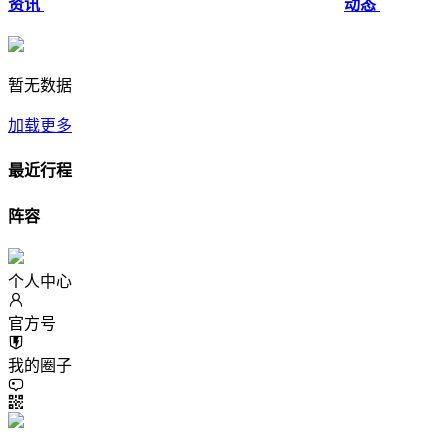
资讯
动态
暂无数据
加载更多
最近行程
阵容
个人中心
官方号
我的圈子