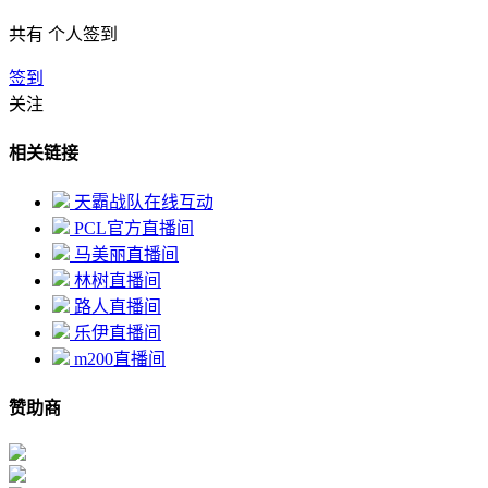
共有 个人签到
签到
关注
相关链接
天霸战队在线互动
PCL官方直播间
马美丽直播间
林树直播间
路人直播间
乐伊直播间
m200直播间
赞助商