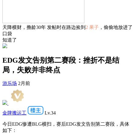
天降横财，撸龄30年 发帖时在路边捡到
2 果子
，偷偷地放进了
口袋
知道了
EDG发文告别第二赛段：挫折不是结
局，失败并非终点
游乐场
2月前
金牌搬运工
Lv.34
今日EDG惨遭BLG横扫，赛后EDG发文告别第二赛段，具体
如下：