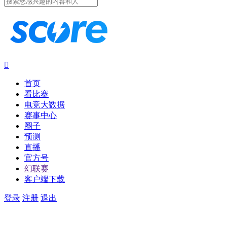

首页
看比赛
电竞大数据
赛事中心
圈子
预测
直播
官方号
幻联赛
客户端下载
登录
注册
退出