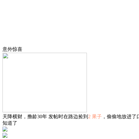
意外惊喜
天降横财，撸龄30年 发帖时在路边捡到
2 果子
，偷偷地放进了
知道了