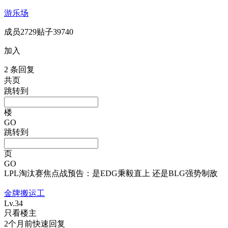
游乐场
成员
2729
贴子
39740
加入
2
条回复
共
页
跳转到
楼
GO
跳转到
页
GO
LPL淘汰赛焦点战预告：是EDG秉毅直上 还是BLG强势制敌
金牌搬运工
Lv.34
只看楼主
2个月前
快速回复