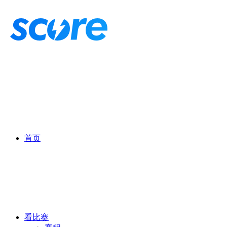
首页
看比赛