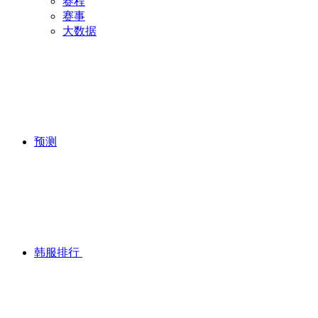
赛程
赛事
大数据
预测
韩服排行