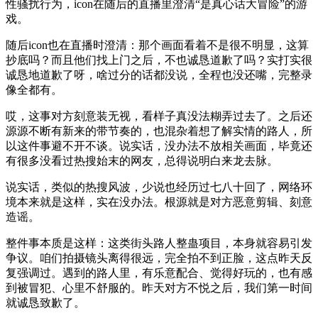
性骚扰行为，icon在随后的直播里澄清“是真心话大冒险”的游
戏。
随后icon也在直播时澄清：那个画面看着不是很不明显，这算
抄底吗？而且他们找上门之后，不也诚恳道歉了吗？实打实很
诚恳地道歉了呀，啥过分的话都没说，全程也没还嘴，完整录
像全都有。
哎，这事对方刻意装无视，看样子真没法糊弄过去了。之后还
源源不断有新来的带节奏的，也混杂着想了解实情的路人，所
以这件事避不开不谈。说实话，没办法不放相关画面，毕竟还
有很多没看过热搜始末的网友，总得说明白来龙去脉。
说实话，类似的热搜风波，少说也经历过七八十回了，网络环
境本来就是这样，实在没办法。根源就是对方恶意剪辑、刻意
造谣。
整件事本质是这样：这类街头路人整蛊项目，本身就容易引发
争议。咱们拍摄镜头离得很远，完全拍不到正脸，这点昨天反
复强调过。遇到的路人里，有乐意配合、觉得好玩的，也有感
到被冒犯、心里不舒服的。昨天对方不悦之后，我们第一时间
就诚恳致歉了。