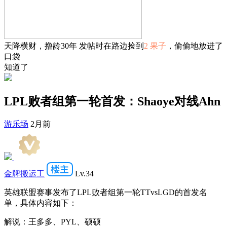
天降横财，撸龄30年 发帖时在路边捡到
2 果子
，偷偷地放进了
口袋
知道了
LPL败者组第一轮首发：Shaoye对线Ahn
游乐场
2月前
金牌搬运工
Lv.34
英雄联盟赛事发布了LPL败者组第一轮TTvsLGD的首发名
单，具体内容如下：
解说：王多多、PYL、硕硕