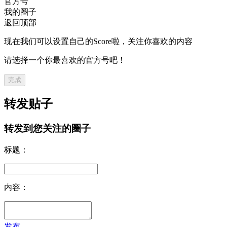
官方号
我的圈子
返回顶部
现在我们可以设置自己的Score啦，关注你喜欢的内容
请选择一个你最喜欢的官方号吧！
完成
转发贴子
转发到您关注的圈子
标题：
内容：
发布