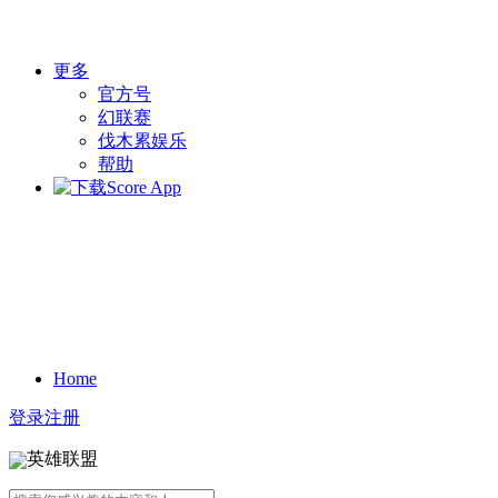
更多
官方号
幻联赛
伐木累娱乐
帮助
Home
登录
注册
英雄联盟