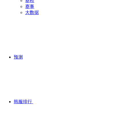
赛程
赛事
大数据
预测
韩服排行