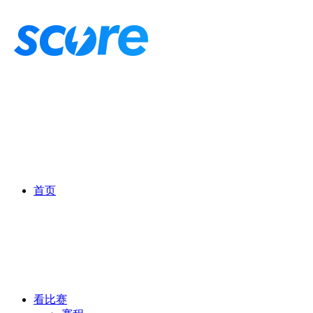
首页
看比赛