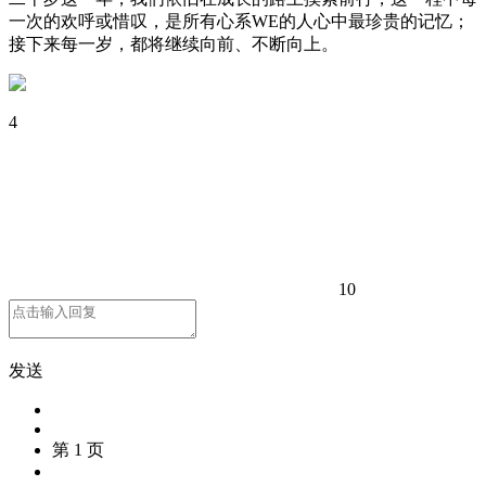
一次的欢呼或惜叹，是所有心系WE的人心中最珍贵的记忆；
接下来每一岁，都将继续向前、不断向上。
4
10
发送
第 1 页