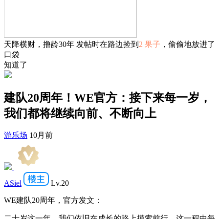
天降横财，撸龄30年 发帖时在路边捡到
2 果子
，偷偷地放进了
口袋
知道了
建队20周年！WE官方：接下来每一岁，
我们都将继续向前、不断向上
游乐场
10月前
ASiel
Lv.20
WE建队20周年，官方发文：
二十岁这一年，我们依旧在成长的路上摸索前行，这一程中每