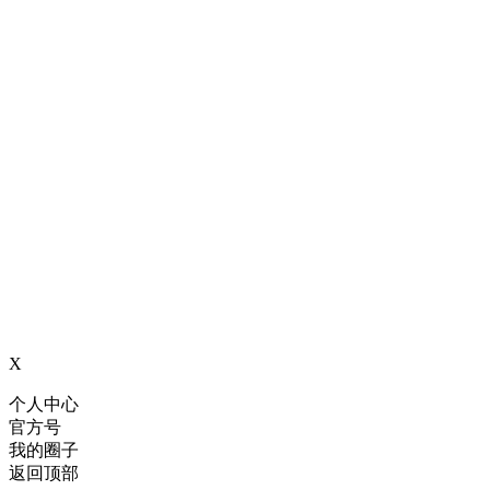
X
个人中心
官方号
我的圈子
返回顶部