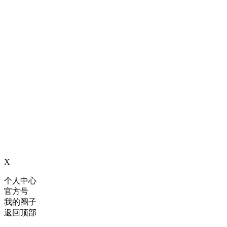
X
个人中心
官方号
我的圈子
返回顶部