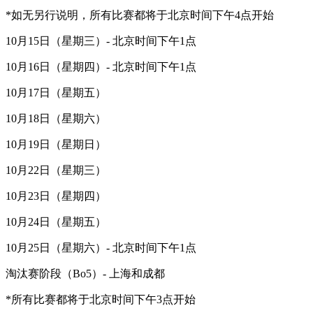
*如无另行说明，所有比赛都将于北京时间下午4点开始
10月15日（星期三）- 北京时间下午1点
10月16日（星期四）- 北京时间下午1点
10月17日（星期五）
10月18日（星期六）
10月19日（星期日）
10月22日（星期三）
10月23日（星期四）
10月24日（星期五）
10月25日（星期六）- 北京时间下午1点
淘汰赛阶段（Bo5）- 上海和成都
*所有比赛都将于北京时间下午3点开始