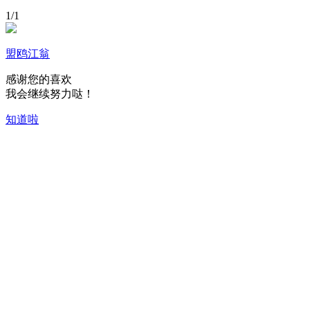
1
/
1
盟鸥江翁
感谢您的喜欢
我会继续努力哒！
知道啦