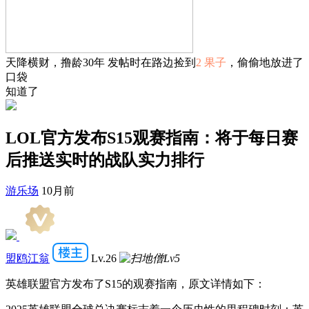
天降横财，撸龄30年 发帖时在路边捡到
2 果子
，偷偷地放进了
口袋
知道了
LOL官方发布S15观赛指南：将于每日赛
后推送实时的战队实力排行
游乐场
10月前
盟鸥江翁
Lv.26
英雄联盟官方发布了S15的观赛指南，原文详情如下：