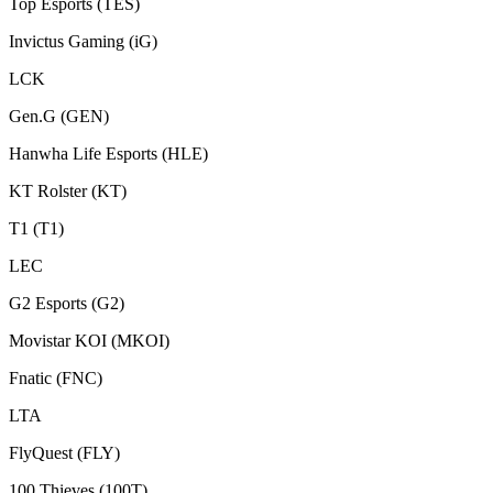
Top Esports (TES)
Invictus Gaming (iG)
LCK
Gen.G (GEN)
Hanwha Life Esports (HLE)
KT Rolster (KT)
T1 (T1)
LEC
G2 Esports (G2)
Movistar KOI (MKOI)
Fnatic (FNC)
LTA
FlyQuest (FLY)
100 Thieves (100T)