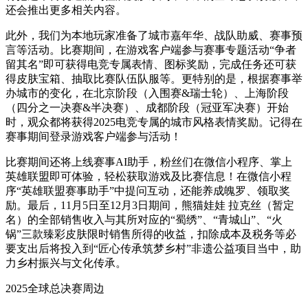
还会推出更多相关内容。
此外，我们为本地玩家准备了城市嘉年华、战队助威、赛事预
言等活动。比赛期间，在游戏客户端参与赛事专题活动“争者
留其名”即可获得电竞专属表情、图标奖励，完成任务还可获
得皮肤宝箱、抽取比赛队伍队服等。更特别的是，根据赛事举
办城市的变化，在北京阶段（入围赛&瑞士轮）、上海阶段
（四分之一决赛&半决赛）、成都阶段（冠亚军决赛）开始
时，观众都将获得2025电竞专属的城市风格表情奖励。记得在
赛事期间登录游戏客户端参与活动！
比赛期间还将上线赛事AI助手，粉丝们在微信小程序、掌上
英雄联盟即可体验，轻松获取游戏及比赛信息！在微信小程
序“英雄联盟赛事助手”中提问互动，还能养成魄罗、领取奖
励。最后，11月5日至12月3日期间，熊猫娃娃 拉克丝（暂定
名）的全部销售收入与其所对应的“蜀绣”、“青城山”、“火
锅”三款臻彩皮肤限时销售所得的收益，扣除成本及税务等必
要支出后将投入到“匠心传承筑梦乡村”非遗公益项目当中，助
力乡村振兴与文化传承。
2025全球总决赛周边