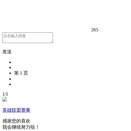
265
发送
第 1 页
1
/
1
英雄联盟赛事
感谢您的喜欢
我会继续努力哒！