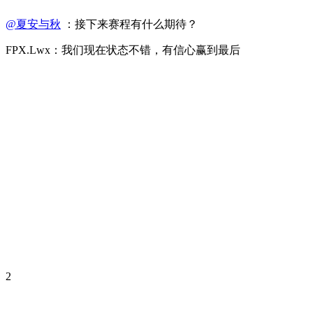
@夏安与秋
：接下来赛程有什么期待？
FPX.Lwx：我们现在状态不错，有信心赢到最后
2