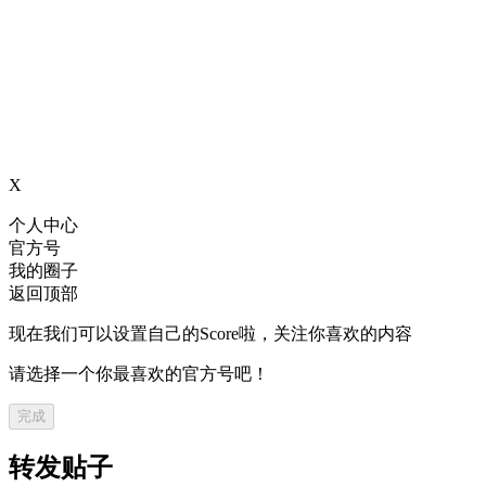
X
个人中心
官方号
我的圈子
返回顶部
现在我们可以设置自己的Score啦，关注你喜欢的内容
请选择一个你最喜欢的官方号吧！
完成
转发贴子